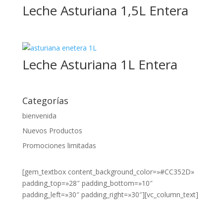
Leche Asturiana 1,5L Entera
1,5L
Leche Asturiana 1L Entera
1/3
1/4
Categorías
bienvenida
10gr
Nuevos Productos
10ml
Promociones limitadas
1L
[gem_textbox content_background_color=»#CC352D»
200ml
padding_top=»28″ padding_bottom=»10″
24cl
padding_left=»30″ padding_right=»30″][vc_column_text]
250g
¿DESEA