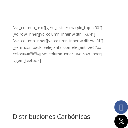
VER NUESTROS
250ml
PRODUCTOS?
HAZ CLIC
275g
AQUÍ.
275ml
[/vc_column_text][gem_divider margin_top=»50″]
[vc_row_inner][vc_column_inner width=»3/4″]
2L
[/vc_column_inner][vc_column_inner width=»1/4″]
[gem_icon pack=»elegant» icon_elegant=»e02b»
30x30
color=»#ffffff»][/vc_column_inner][/vc_row_inner]
330ml
[/gem_textbox]
33cl
35cl
3Klg
40x40
500g
Distribuciones Carbónicas
500ml