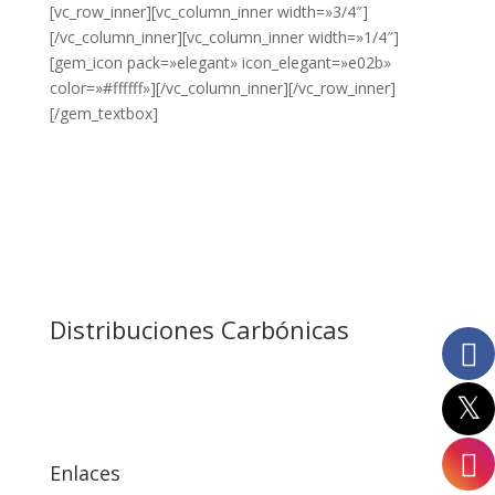
[vc_row_inner][vc_column_inner width=»3/4″]
250ml
[/vc_column_inner][vc_column_inner width=»1/4″]
275g
[gem_icon pack=»elegant» icon_elegant=»e02b»
color=»#ffffff»][/vc_column_inner][/vc_row_inner]
275ml
[/gem_textbox]
2L
30x30
330ml
33cl
35cl
Distribuciones Carbónicas
3Klg
40x40
500g
Enlaces
500ml