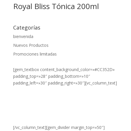
Royal Bliss Tónica 200ml
Categorías
1,5L
bienvenida
Nuevos Productos
1/3
Promociones limitadas
1/4
10gr
[gem_textbox content_background_color=»#CC352D»
padding_top=»28″ padding_bottom=»10″
10ml
padding_left=»30″ padding_right=»30″][vc_column_text]
1L
¿DESEA
VER NUESTROS
200ml
PRODUCTOS?
24cl
HAZ CLIC
AQUÍ.
250g
[/vc_column_text][gem_divider margin_top=»50″]