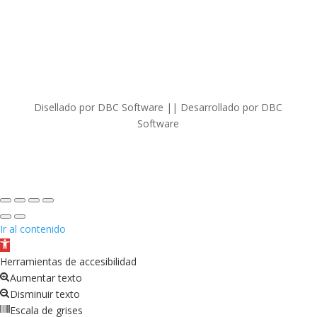
Disellado por DBC Software || Desarrollado por DBC
Software
Ir al contenido
Abrir
barra
Herramientas de accesibilidad
de
Aumentar texto
herramientas
Disminuir texto
Escala de grises