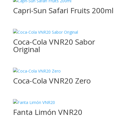
250ml
Capri-Sun Safari Fruits 200ml
275g
275ml
2L
Coca-Cola VNR20 Sabor
Original
30x30
330ml
33cl
Coca-Cola VNR20 Zero
35cl
3Klg
40x40
Fanta Limón VNR20
500g
500ml