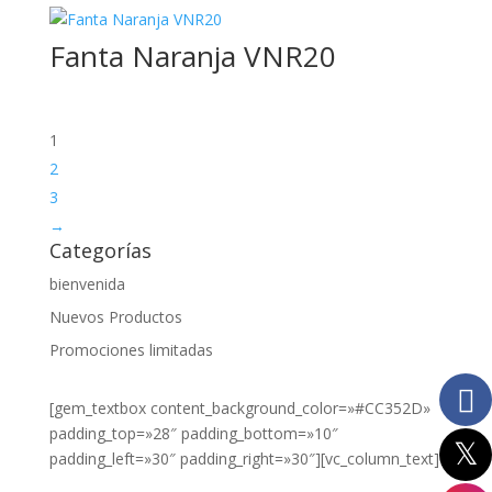
75cl
Fanta Naranja VNR20
8L
Miniservice
1
2
3
→
Categorías
bienvenida
Nuevos Productos
Promociones limitadas
[gem_textbox content_background_color=»#CC352D»
padding_top=»28″ padding_bottom=»10″
padding_left=»30″ padding_right=»30″][vc_column_text]