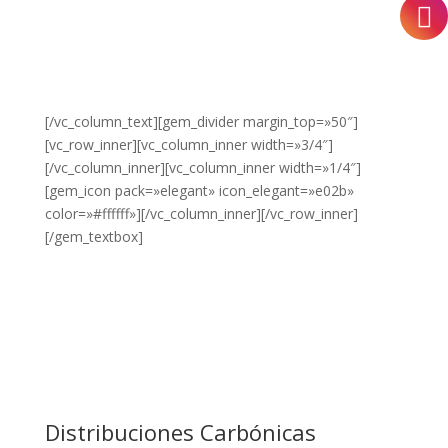
¿DESEA
VER NUESTROS
PRODUCTOS?
HAZ CLIC
AQUÍ.
[/vc_column_text][gem_divider margin_top=»50″]
[vc_row_inner][vc_column_inner width=»3/4″]
[/vc_column_inner][vc_column_inner width=»1/4″]
[gem_icon pack=»elegant» icon_elegant=»e02b»
color=»#ffffff»][/vc_column_inner][/vc_row_inner]
[/gem_textbox]
Distribuciones Carbónicas