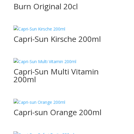
Burn Original 20cl
1,5L
Capri-Sun Kirsche 200ml
1/3
1/4
Capri-Sun Multi Vitamin
10gr
200ml
10ml
1L
200ml
Capri-sun Orange 200ml
24cl
250g