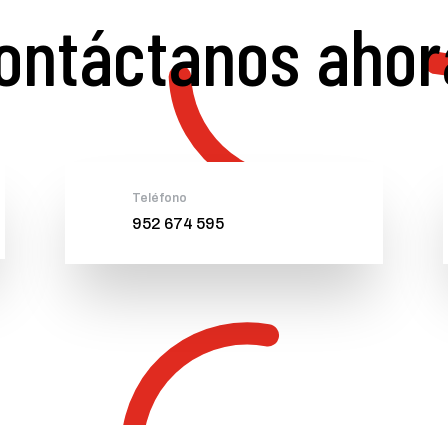
ontáctanos ahor
Teléfono
952 674 595