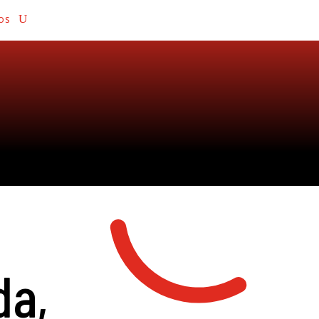
os
da,