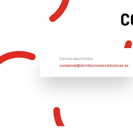
c
Correo electrónico
comercial@distribucionescarbonicas.es