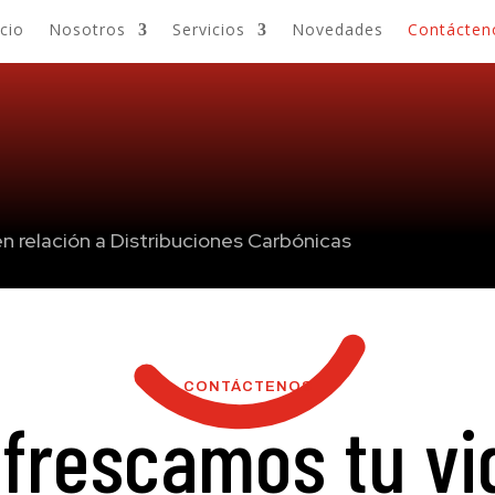
icio
Nosotros
Servicios
Novedades
Contácten
n relación a Distribuciones Carbónicas
CONTÁCTENOS
frescamos tu vi