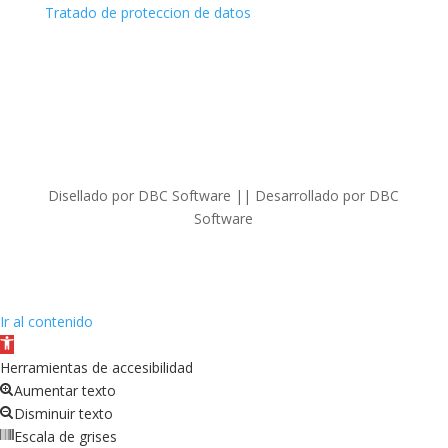
Tratado de proteccion de datos
Disellado por DBC Software || Desarrollado por DBC
Software
Ir al contenido
Abrir
barra
Herramientas de accesibilidad
de
Aumentar texto
herramientas
Disminuir texto
Escala de grises