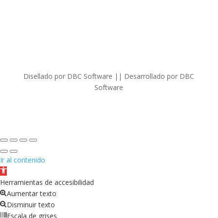
Disellado por DBC Software || Desarrollado por DBC
Software
Ir al contenido
Abrir
barra
Herramientas de accesibilidad
de
Aumentar texto
herramientas
Disminuir texto
Escala de grises