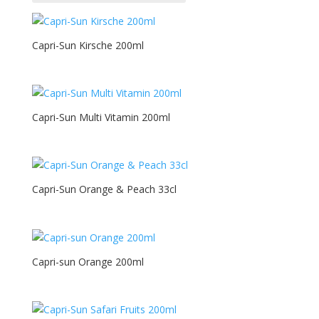
Categorías del producto
Capri-Sun Kirsche 200ml
1,5L
Capri-Sun Multi Vitamin 200ml
1/3
1/4
10gr
Capri-Sun Orange & Peach 33cl
10ml
1L
200ml
Capri-sun Orange 200ml
24cl
250g