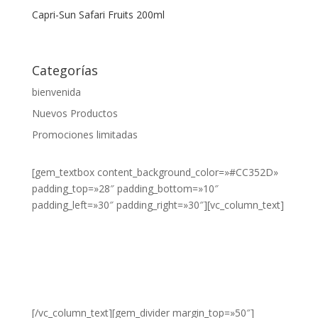
Capri-Sun Safari Fruits 200ml
250ml
275g
Categorías
275ml
bienvenida
2L
Nuevos Productos
30x30
Promociones limitadas
330ml
[gem_textbox content_background_color=»#CC352D»
33cl
padding_top=»28″ padding_bottom=»10″
padding_left=»30″ padding_right=»30″][vc_column_text]
35cl
¿DESEA
3Klg
VER NUESTROS
40x40
PRODUCTOS?
HAZ CLIC
500g
AQUÍ.
[/vc_column_text][gem_divider margin_top=»50″]
500ml