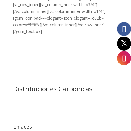
[vc_row_inner][vc_column_inner width=»3/4″]
75cl
[/vc_column_inner][vc_column_inner width=»1/4″]
[gem_icon pack=»elegant» icon_elegant=»e02b»
8L
color=»#ffffff»][/vc_column_inner][/vc_row_inner]
[/gem_textbox]
Miniservice
Distribuciones Carbónicas
Enlaces