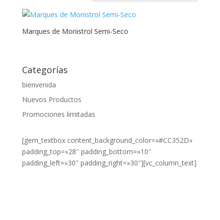
Categorías del producto
Marques de Monistrol Semi-Seco
1,5L
Categorías
1/3
bienvenida
Nuevos Productos
1/4
Promociones limitadas
10gr
[gem_textbox content_background_color=»#CC352D»
10ml
padding_top=»28″ padding_bottom=»10″
1L
padding_left=»30″ padding_right=»30″][vc_column_text]
200ml
¿DESEA
VER NUESTROS
24cl
PRODUCTOS?
HAZ CLIC
250g