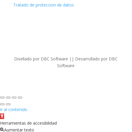
Tratado de proteccion de datos
Disellado por DBC Software || Desarrollado por DBC
Software
Ir al contenido
Abrir
barra
Herramientas de accesibilidad
de
Aumentar texto