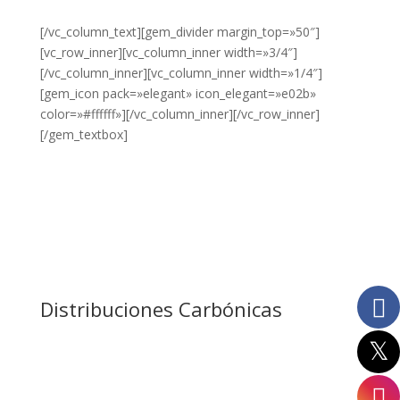
AQUÍ.
250ml
[/vc_column_text][gem_divider margin_top=»50″]
[vc_row_inner][vc_column_inner width=»3/4″]
275g
[/vc_column_inner][vc_column_inner width=»1/4″]
275ml
[gem_icon pack=»elegant» icon_elegant=»e02b»
color=»#ffffff»][/vc_column_inner][/vc_row_inner]
2L
[/gem_textbox]
30x30
330ml
33cl
35cl
3Klg
Distribuciones Carbónicas
40x40
500g
500ml