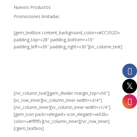
75cl
Nuevos Productos
Promociones limitadas
8L
Miniservice
[gem_textbox content_background_color=»#CC352D»
padding_top=»28″ padding_bottom=»10″
padding_left=»30″ padding_right=»30″][vc_column_text]
¿DESEA
VER NUESTROS
PRODUCTOS?
HAZ CLIC
AQUÍ.
[/vc_column_text][gem_divider margin_top=»50″]
[vc_row_inner][vc_column_inner width=»3/4″]
[/vc_column_inner][vc_column_inner width=»1/4″]
[gem_icon pack=»elegant» icon_elegant=»e02b»
color=»#ffffff»][/vc_column_inner][/vc_row_inner]
[/gem_textbox]