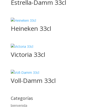
Estrella-Damm 33cl
250ml
275g
275ml
Heineken 33cl
2L
30x30
330ml
Victoria 33cl
33cl
35cl
3Klg
Voll-Damm 33cl
40x40
500g
Categorías
500ml
bienvenida