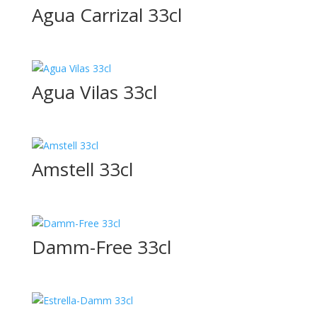
Agua Carrizal 33cl
1,5L
Agua Vilas 33cl
1/3
1/4
Amstell 33cl
10gr
10ml
1L
Damm-Free 33cl
200ml
24cl
250g