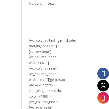
[vc_column_text]
¿DESEA
VER NUESTROS
PRODUCTOS?
HAZ CLIC
AQUÍ.
[/vc_column_text][gem_divider
margin_top=»50″]
[vc_row_inner]
[vc_column_inner
width=»3/4″]
[/vc_column_inner]
[vc_column_inner
width=»1/4″][gem_icon
pack=»elegant»
icon_elegant=»e02b»
color=»#ffffff»]
[/vc_column_inner]
[/vc_row_inner]