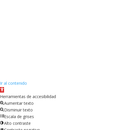
Ir al contenido
Abrir
barra
Herramientas de accesibilidad
de
Aumentar texto
herramientas
Disminuir texto
Escala de grises
Alto contraste
Contraste negativo