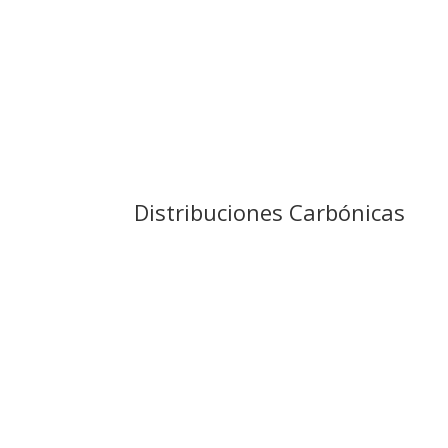
330ml
33cl
35cl
3Klg
40x40
Distribuciones Carbónicas
500g
500ml
75cl
8L
Miniservice