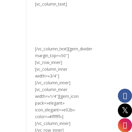
[vc_column_text]
¿DESEA
VER NUESTROS
PRODUCTOS?
HAZ CLIC
AQUÍ.
[/vc_column_text][gem_divider
margin_top=»50″]
[vc_row_inner]
[vc_column_inner
width=»3/4″]
[/vc_column_inner]
[vc_column_inner
width=»1/4″][gem_icon
pack=»elegant»
icon_elegant=»e02b»
color=»#ffffff»]
[/vc_column_inner]
[/vc_row_inner]