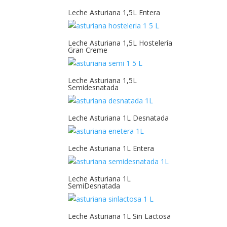
Leche Asturiana 1,5L Entera
1/4
10gr
Leche Asturiana 1,5L Hostelería
Gran Creme
10ml
1L
Leche Asturiana 1,5L
Semidesnatada
200ml
24cl
Leche Asturiana 1L Desnatada
250g
Leche Asturiana 1L Entera
250ml
275g
Leche Asturiana 1L
SemiDesnatada
275ml
2L
Leche Asturiana 1L Sin Lactosa
30x30