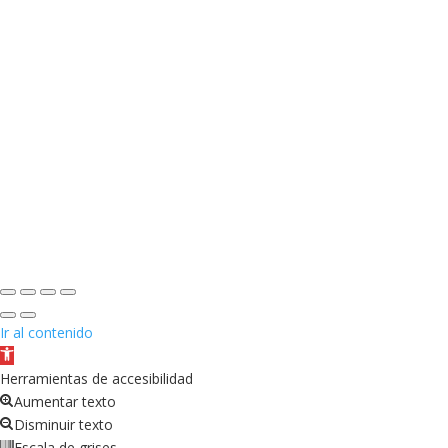
Ir al contenido
Abrir
barra
Herramientas de accesibilidad
de
Aumentar texto
herramientas
Disminuir texto
Escala de grises