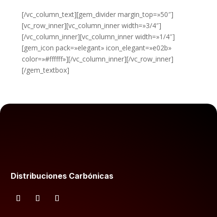
AQUÍ.
[/vc_column_text][gem_divider margin_top=»50″]
[vc_row_inner][vc_column_inner width=»3/4″]
[/vc_column_inner][vc_column_inner width=»1/4″]
[gem_icon pack=»elegant» icon_elegant=»e02b»
color=»#ffffff»][/vc_column_inner][/vc_row_inner]
[/gem_textbox]
Distribuciones Carbónicas