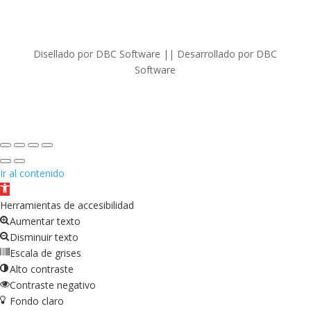
Disellado por DBC Software || Desarrollado por DBC
Software
Ir al contenido
Abrir
barra
Herramientas de accesibilidad
de
Aumentar texto
herramientas
Disminuir texto
Escala de grises
Alto contraste
Contraste negativo
Fondo claro