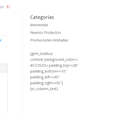
os
Categorías
bienvenida
Nuevos Productos
l
Promociones limitadas
[gem_textbox
content_background_color=»
#CC352D» padding_top=»28″
padding_bottom=»10″
padding_left=»30″
padding_right=»30″]
[vc_column_text]
¿DESEA
VER NUESTROS
PRODUCTOS?