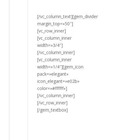
HAZ CLIC
AQUÍ.
[/vc_column_text][gem_divider
margin_top=»50″]
[vc_row_inner]
[vc_column_inner
width=»3/4″]
[/vc_column_inner]
[vc_column_inner
width=»1/4″][gem_icon
pack=»elegant»
icon_elegant=»e02b»
color=»#ffffff»]
[/vc_column_inner]
[/vc_row_inner]
[/gem_textbox]