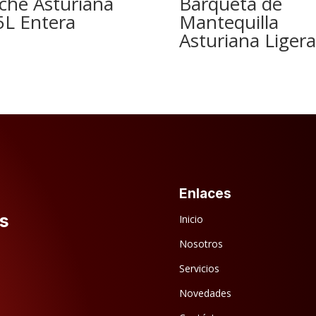
che Asturiana
Barqueta de
5L Entera
Mantequilla
Asturiana Ligera
Enlaces
s
Inicio
Nosotros
Servicios
Novedades