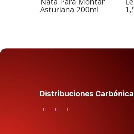
Nata Para Montar
Le
Asturiana 200ml
1,
Distribuciones Carbónica