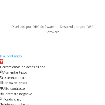
Disellado por DBC Software || Desarrollado por DBC
Software
Ir al contenido
Abrir
barra
Herramientas de accesibilidad
de
Aumentar texto
herramientas
Disminuir texto
Escala de grises
Alto contraste
Contraste negativo
Fondo claro
Subrayar enlaces