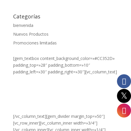
75cl
Categorías
8L
bienvenida
Miniservice
Nuevos Productos
Promociones limitadas
[gem_textbox content_background_color=»#CC352D»
padding_top=»28″ padding_bottom=»10″
padding_left=»30″ padding_right=»30″][vc_column_text]
¿DESEA
VER NUESTROS
PRODUCTOS?
HAZ CLIC
AQUÍ.
[/vc_column_text][gem_divider margin_top=»50″]
[vc_row_inner][vc_column_inner width=»3/4″]
[/vc_column_inner][vc_column_inner width=»1/4″]