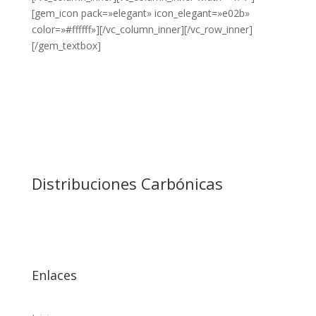
[gem_icon pack=»elegant» icon_elegant=»e02b»
color=»#ffffff»][/vc_column_inner][/vc_row_inner]
[/gem_textbox]
Distribuciones Carbónicas
Enlaces