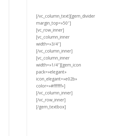
HAZ CLIC
AQUÍ.
[/vc_column_text][gem_divider
margin_top=»50″]
[vc_row_inner]
[vc_column_inner
width=»3/4″]
[/vc_column_inner]
[vc_column_inner
width=»1/4″][gem_icon
pack=»elegant»
icon_elegant=»e02b»
color=»#ffffff»]
[/vc_column_inner]
[/vc_row_inner]
[/gem_textbox]