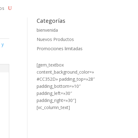
os
Categorías
bienvenida
Nuevos Productos
o y
Promociones limitadas
[gem_textbox
content_background_color=»
#CC352D» padding_top=»28″
padding_bottom=»10″
padding_left=»30″
padding_right=»30″]
[vc_column_text]
¿DESEA
VER NUESTROS
PRODUCTOS?