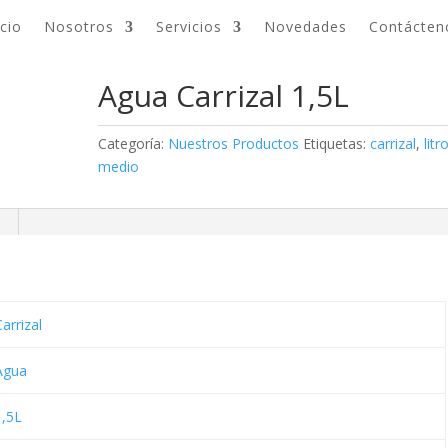
icio
Nosotros
Servicios
Novedades
Contácten
Agua Carrizal 1,5L
Categoría:
Nuestros Productos
Etiquetas:
carrizal
,
litr
medio
arrizal
Agua
1,5L