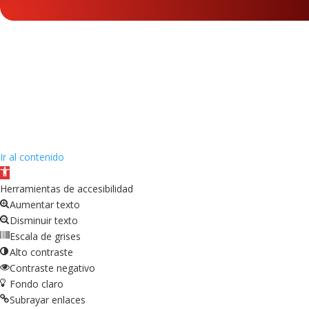
Ir al contenido
Abrir
barra
Herramientas de accesibilidad
de
Aumentar texto
herramientas
Disminuir texto
Escala de grises
Alto contraste
Contraste negativo
Fondo claro
Subrayar enlaces