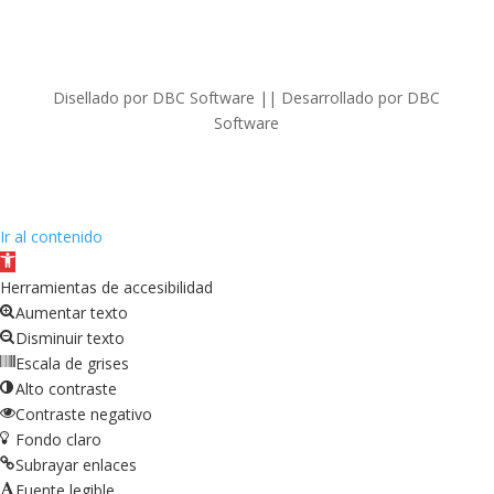
Disellado por DBC Software || Desarrollado por DBC
Software
Ir al contenido
Abrir
barra
Herramientas de accesibilidad
de
Aumentar texto
herramientas
Disminuir texto
Escala de grises
Alto contraste
Contraste negativo
Fondo claro
Subrayar enlaces
Fuente legible