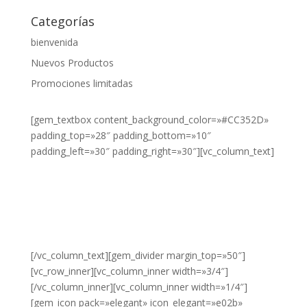
Categorías
bienvenida
Nuevos Productos
Promociones limitadas
[gem_textbox content_background_color=»#CC352D»
padding_top=»28″ padding_bottom=»10″
padding_left=»30″ padding_right=»30″][vc_column_text]
¿DESEA
VER NUESTROS
PRODUCTOS?
HAZ CLIC
AQUÍ.
[/vc_column_text][gem_divider margin_top=»50″]
[vc_row_inner][vc_column_inner width=»3/4″]
[/vc_column_inner][vc_column_inner width=»1/4″]
[gem_icon pack=»elegant» icon_elegant=»e02b»