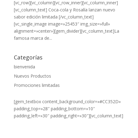
[vc_row][vc_column][vc_row_inner][vc_column_inner]
[vc_column_text] Coca-cola y Rosalía lanzan nuevo
sabor edición limitada [/vc_column_text]
[vc_single_image image=»25453″ img_size=»full»
alignment=»center»][gem_divider][vc_column_text]La
famosa marca de...
Categorías
bienvenida
Nuevos Productos
Promociones limitadas
[gem_textbox content_background_color=»#CC352D»
padding_top=»28″ padding_bottom=»10″
padding_left=»30″ padding_right=»30″][vc_column_text]
¿DESEA
VER NUESTROS