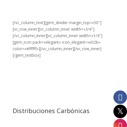
PRODUCTOS?
HAZ CLIC
AQUÍ.
[/vc_column_text][gem_divider margin_top=»50″]
[vc_row_inner][vc_column_inner width=»3/4″]
[/vc_column_inner][vc_column_inner width=»1/4″]
[gem_icon pack=»elegant» icon_elegant=»e02b»
color=»#ffffff»][/vc_column_inner][/vc_row_inner]
[/gem_textbox]
Distribuciones Carbónicas