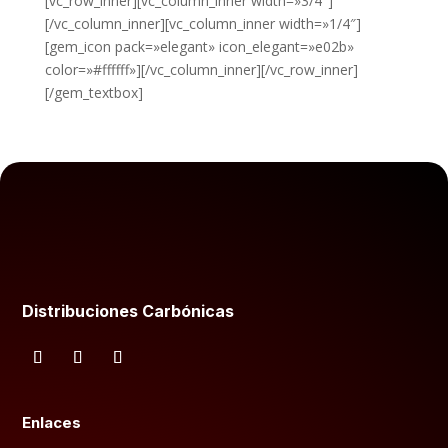
[vc_row_inner][vc_column_inner width=»3/4″]
[/vc_column_inner][vc_column_inner width=»1/4″]
[gem_icon pack=»elegant» icon_elegant=»e02b»
color=»#ffffff»][/vc_column_inner][/vc_row_inner]
[/gem_textbox]
Distribuciones Carbónicas
Enlaces