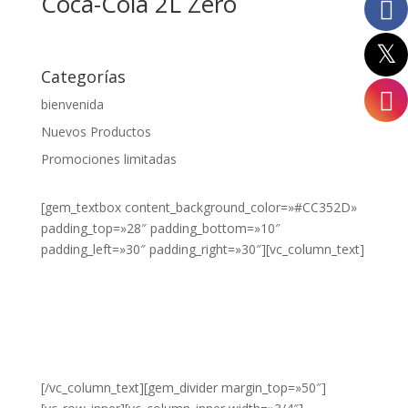
Coca-Cola 2L Zero
Categorías
bienvenida
Nuevos Productos
Promociones limitadas
[gem_textbox content_background_color=»#CC352D»
padding_top=»28″ padding_bottom=»10″
padding_left=»30″ padding_right=»30″][vc_column_text]
¿DESEA
VER NUESTROS
PRODUCTOS?
HAZ CLIC
AQUÍ.
[/vc_column_text][gem_divider margin_top=»50″]