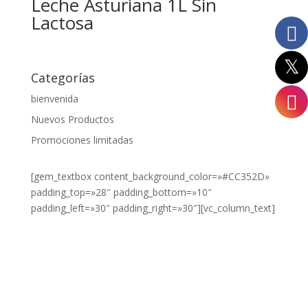
Leche Asturiana 1L Sin
Lactosa
Categorías
bienvenida
Nuevos Productos
Promociones limitadas
[gem_textbox content_background_color=»#CC352D»
padding_top=»28″ padding_bottom=»10″
padding_left=»30″ padding_right=»30″][vc_column_text]
¿DESEA
VER NUESTROS
PRODUCTOS?
HAZ CLIC
AQUÍ.