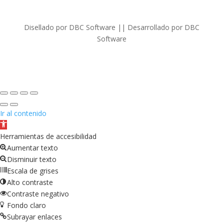
Disellado por DBC Software || Desarrollado por DBC
Software
Ir al contenido
Abrir
barra
Herramientas de accesibilidad
de
Aumentar texto
herramientas
Disminuir texto
Escala de grises
Alto contraste
Contraste negativo
Fondo claro
Subrayar enlaces