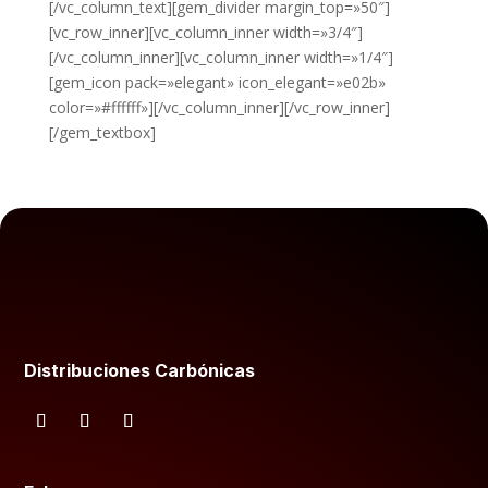
[/vc_column_text][gem_divider margin_top=»50″]
[vc_row_inner][vc_column_inner width=»3/4″]
[/vc_column_inner][vc_column_inner width=»1/4″]
[gem_icon pack=»elegant» icon_elegant=»e02b»
color=»#ffffff»][/vc_column_inner][/vc_row_inner]
[/gem_textbox]
Distribuciones Carbónicas