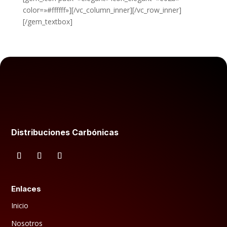
color=»#ffffff»][/vc_column_inner][/vc_row_inner]
[/gem_textbox]
Distribuciones Carbónicas
Enlaces
Inicio
Nosotros