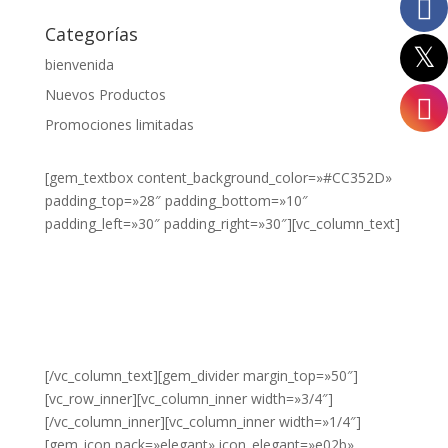
Categorías
bienvenida
Nuevos Productos
Promociones limitadas
[gem_textbox content_background_color=»#CC352D»
padding_top=»28″ padding_bottom=»10″
padding_left=»30″ padding_right=»30″][vc_column_text]
¿DESEA
VER NUESTROS
PRODUCTOS?
HAZ CLIC
AQUÍ.
[/vc_column_text][gem_divider margin_top=»50″]
[vc_row_inner][vc_column_inner width=»3/4″]
[/vc_column_inner][vc_column_inner width=»1/4″]
[gem_icon pack=»elegant» icon_elegant=»e02b»