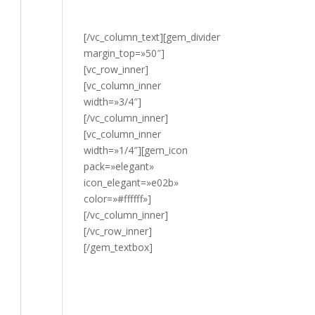
HAZ CLIC
AQUÍ.
[/vc_column_text][gem_divider
margin_top=»50″]
[vc_row_inner]
[vc_column_inner
width=»3/4″]
[/vc_column_inner]
[vc_column_inner
width=»1/4″][gem_icon
pack=»elegant»
icon_elegant=»e02b»
color=»#ffffff»]
[/vc_column_inner]
[/vc_row_inner]
[/gem_textbox]