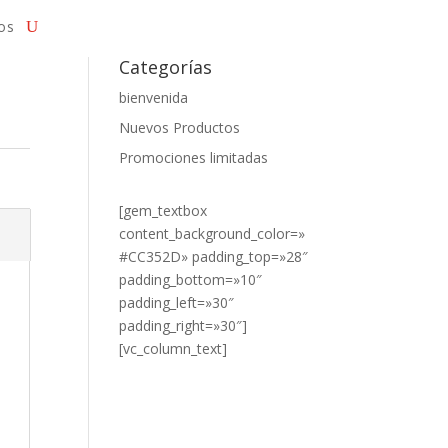
os
Categorías
bienvenida
Nuevos Productos
Promociones limitadas
[gem_textbox
content_background_color=»
#CC352D» padding_top=»28″
padding_bottom=»10″
padding_left=»30″
padding_right=»30″]
[vc_column_text]
¿DESEA
VER NUESTROS
PRODUCTOS?