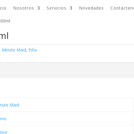
icio
Nosotros
Servicios
Novedades
Contácten
200ml
ml
,
Minute Maid
,
Piña
nute Maid
umo
0ml